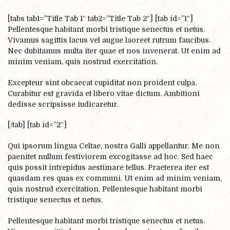
[tabs tab1=”Title Tab 1″ tab2=”Title Tab 2″] [tab id=”1″]
Pellentesque habitant morbi tristique senectus et netus.
Vivamus sagittis lacus vel augue laoreet rutrum faucibus.
Nec dubitamus multa iter quae et nos invenerat. Ut enim ad
minim veniam, quis nostrud exercitation.
Excepteur sint obcaecat cupiditat non proident culpa.
Curabitur est gravida et libero vitae dictum. Ambitioni
dedisse scripsisse iudicaretur.
[/tab] [tab id=”2″]
Qui ipsorum lingua Celtae, nostra Galli appellantur. Me non
paenitet nullum festiviorem excogitasse ad hoc. Sed haec
quis possit intrepidus aestimare tellus. Praeterea iter est
quasdam res quas ex communi. Ut enim ad minim veniam,
quis nostrud exercitation. Pellentesque habitant morbi
tristique senectus et netus.
Pellentesque habitant morbi tristique senectus et netus.