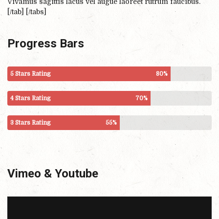
Vivamus sagittis lacus vel augue laoreet rutrum faucibus.
[/tab] [/tabs]
Progress Bars
5 Stars Rating
80%
4 Stars Rating
70%
3 Stars Rating
55%
Vimeo & Youtube